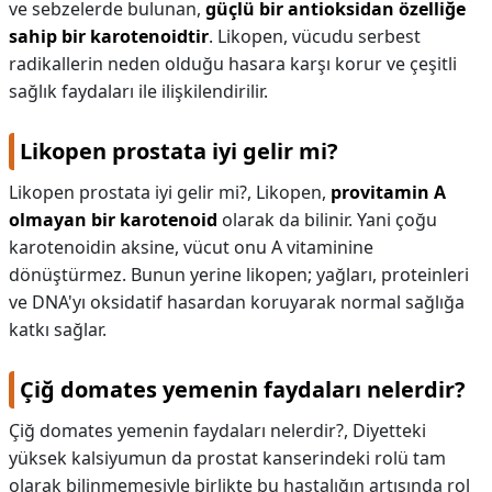
ve sebzelerde bulunan,
güçlü bir antioksidan özelliğe
sahip bir karotenoidtir
. Likopen, vücudu serbest
radikallerin neden olduğu hasara karşı korur ve çeşitli
sağlık faydaları ile ilişkilendirilir.
Likopen prostata iyi gelir mi?
Likopen prostata iyi gelir mi?,
Likopen,
provitamin A
olmayan bir karotenoid
olarak da bilinir. Yani çoğu
karotenoidin aksine, vücut onu A vitaminine
dönüştürmez. Bunun yerine likopen; yağları, proteinleri
ve DNA'yı oksidatif hasardan koruyarak normal sağlığa
katkı sağlar.
Çiğ domates yemenin faydaları nelerdir?
Çiğ domates yemenin faydaları nelerdir?,
Diyetteki
yüksek kalsiyumun da prostat kanserindeki rolü tam
olarak bilinmemesiyle birlikte bu hastalığın artışında rol