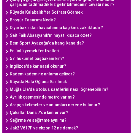
çarşıdan tadılmadık kız getir bilmecenin cevabı nedir?
Rüyada Kalabalık Yer Sofrası Görmek
Broşür Tasarımı Nedir?
Diyarbakır'dan havaalanına kaç km uzaklıktadır?
Sait Faik Abasıyanık'ın hayatı kısaca özet?
Beın Sport Ayazağa'da hangi kanalda?
En ünlü yemek festivalleri
57. hükümet başbakanı kim?
İngilizce'de kar nasıl okunur?
Kadem kadem ne anlama geliyor?
Rüyada Hala Oğluna Sarılmak
Muğla Ula'da otobüs saatlerini nasıl öğrenebilirim?
Ayrılık çeşmesinde metro var mı?
Arapça kelimeler ve anlamları nerede bulunur?
Çakallar Dans 7'de kimler var?
Seğirme ve seğirtme aynı mı?
Jak2 V617F ve ekzon 12 ne demek?