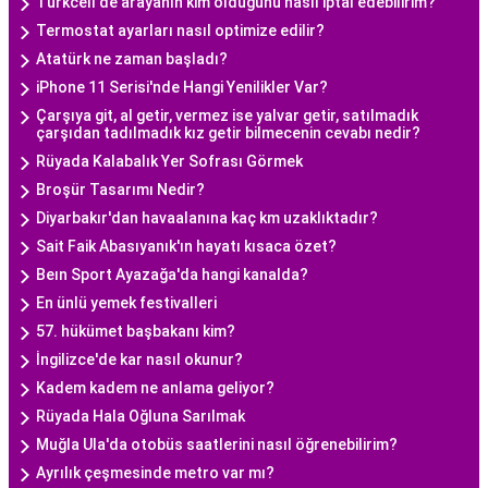
Turkcell'de arayanın kim olduğunu nasıl iptal edebilirim?
Termostat ayarları nasıl optimize edilir?
Atatürk ne zaman başladı?
iPhone 11 Serisi'nde Hangi Yenilikler Var?
Çarşıya git, al getir, vermez ise yalvar getir, satılmadık
çarşıdan tadılmadık kız getir bilmecenin cevabı nedir?
Rüyada Kalabalık Yer Sofrası Görmek
Broşür Tasarımı Nedir?
Diyarbakır'dan havaalanına kaç km uzaklıktadır?
Sait Faik Abasıyanık'ın hayatı kısaca özet?
Beın Sport Ayazağa'da hangi kanalda?
En ünlü yemek festivalleri
57. hükümet başbakanı kim?
İngilizce'de kar nasıl okunur?
Kadem kadem ne anlama geliyor?
Rüyada Hala Oğluna Sarılmak
Muğla Ula'da otobüs saatlerini nasıl öğrenebilirim?
Ayrılık çeşmesinde metro var mı?