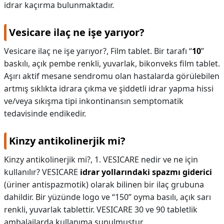
idrar kaçırma bulunmaktadır.
Vesicare ilaç ne işe yarıyor?
Vesicare ilaç ne işe yarıyor?,
Film tablet. Bir tarafı “
10
”
baskılı, açık pembe renkli, yuvarlak, bikonveks film tablet.
Aşırı aktif mesane sendromu olan hastalarda görülebilen
artmış sıklıkta idrara çıkma ve şiddetli idrar yapma hissi
ve/veya sıkışma tipi inkontinansın semptomatik
tedavisinde endikedir.
Kinzy antikolinerjik mi?
Kinzy antikolinerjik mi?,
1. VESICARE nedir ve ne için
kullanılır? VESICARE
idrar yollarındaki spazmı giderici
(üriner antispazmotik) olarak bilinen bir ilaç grubuna
dahildir. Bir yüzünde logo ve “150” oyma basılı, açık sarı
renkli, yuvarlak tablettir. VESICARE 30 ve 90 tabletlik
ambalajlarda kullanıma sunulmuştur.