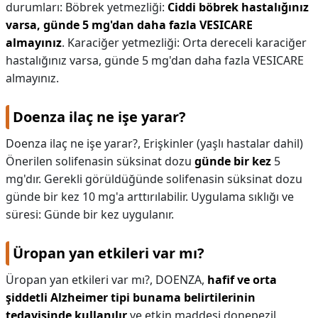
durumları: Böbrek yetmezliği:
Ciddi böbrek hastalığınız
varsa, günde 5 mg'dan daha fazla VESICARE
almayınız
. Karaciğer yetmezliği: Orta dereceli karaciğer
hastalığınız varsa, günde 5 mg'dan daha fazla VESICARE
almayınız.
Doenza ilaç ne işe yarar?
Doenza ilaç ne işe yarar?,
Erişkinler (yaşlı hastalar dahil)
Önerilen solifenasin süksinat dozu
günde bir kez
5
mg'dır. Gerekli görüldüğünde solifenasin süksinat dozu
günde bir kez 10 mg'a arttırılabilir. Uygulama sıklığı ve
süresi: Günde bir kez uygulanır.
Üropan yan etkileri var mı?
Üropan yan etkileri var mı?,
DOENZA,
hafif ve orta
şiddetli Alzheimer tipi bunama belirtilerinin
tedavisinde kullanılır
ve etkin maddesi donepezil