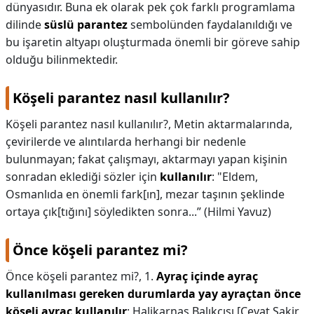
dünyasıdır. Buna ek olarak pek çok farklı programlama
dilinde
süslü parantez
sembolünden faydalanıldığı ve
bu işaretin altyapı oluşturmada önemli bir göreve sahip
olduğu bilinmektedir.
Köşeli parantez nasıl kullanılır?
Köşeli parantez nasıl kullanılır?,
Metin aktarmalarında,
çevirilerde ve alıntılarda herhangi bir nedenle
bulunmayan; fakat çalışmayı, aktarmayı yapan kişinin
sonradan eklediği sözler için
kullanılır
: "Eldem,
Osmanlıda en önemli fark[ın], mezar taşının şeklinde
ortaya çık[tığını] söyledikten sonra...” (Hilmi Yavuz)
Önce köşeli parantez mi?
Önce köşeli parantez mi?,
1.
Ayraç içinde ayraç
kullanılması gereken durumlarda yay ayraçtan önce
köşeli ayraç kullanılır
: Halikarnas Balıkçısı [Cevat Şakir