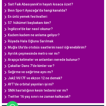
Sait Faik Abasıyanık'ın hayatı kısaca özet?
Beın Sport Ayazağa'da hangi kanalda?
En ünlü yemek festivalleri
57. hükümet başbakanı kim?
İngilizce'de kar nasıl okunur?
Kadem kadem ne anlama geliyor?
Rüyada Hala Oğluna Sarılmak
Muğla Ula'da otobüs saatlerini nasıl öğrenebilirim?
Ayrılık çeşmesinde metro var mı?
Arapça kelimeler ve anlamları nerede bulunur?
Çakallar Dans 7'de kimler var?
Seğirme ve seğirtme aynı mı?
Jak2 V617F ve ekzon 12 ne demek?
AYT'de orbital yayınları iyi mi?
SMA hastalığının kesin tedavisi var mı?
Twitter 16 yaş sınırı ne zaman kalkacak?