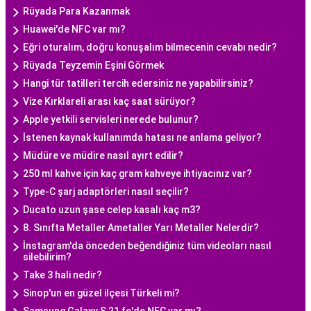
Rüyada Para Kazanmak
Huawei'de NFC var mı?
Eğri oturalım, doğru konuşalım bilmecenin cevabı nedir?
Rüyada Teyzemin Eşini Görmek
Hangi tür tatilleri tercih edersiniz ne yapabilirsiniz?
Vize Kırklareli arası kaç saat sürüyor?
Apple yetkili servisleri nerede bulunur?
İstenen kaynak kullanımda hatası ne anlama geliyor?
Müdüre ve müdire nasıl ayırt edilir?
250 ml kahve için kaç gram kahveye ihtiyacınız var?
Type-C şarj adaptörleri nasıl seçilir?
Ducato uzun şase celep kasalı kaç m3?
8. Sınıfta Metaller Ametaller Yarı Metaller Nelerdir?
İnstagram'da önceden beğendiğiniz tüm videoları nasıl
silebilirim?
Take 3 hali nedir?
Sinop'un en güzel ilçesi Türkeli mi?