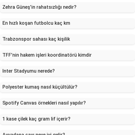
Zehra Güneş'in rahatsızlığı nedir?
En hızlı koşan futbolcu kaç km
Trabzonspor sahası kaç kişilik
TFF'nin hakem işleri koordinatörü kimdir
Inter Stadyumu nerede?
Polyester kumaş nasıl küçültülür?
Spotify Canvas örnekleri nasıl yapılır?
1 kase çilek kaç gram lif içerir?
Ayvadana çayı neye iyi gelir?