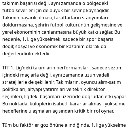
takımın başarısı değil, aynı zamanda o bölgedeki
futbolseverler için de büyük bir sevinç kaynağıdır.
Takımın başarılı olması, taraftarların stadyumları
doldurmasına, şehrin futbol kültürünün gelişmesine ve
yerel ekonominin canlanmasına büyük katkı sağlar. Bu
nedenle, 1. Lige yükselmek, sadece bir spor başarısı
değil; sosyal ve ekonomik bir kazanım olarak da
değerlendirilmektedir.
TFF 1. Lig'deki takımların performansları, sadece sezon
içindeki maçlarla değil, aynı zamanda uzun vadeli
stratejilerle de şekillenir. Takımların, oyuncu alım-satım
politikaları, altyapı yatırımları ve teknik direktör
seçimleri, ligdeki başarıları üzerinde doğrudan etki yapar.
Bu noktada, kulüplerin isabetli kararlar alması, yükselme
hedeflerine ulaşmaları açısından kritik bir rol oynar.
Tüm bu faktörler göz önüne alındığında, 1. lige yükselme