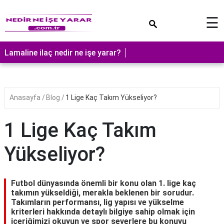
×
☰
Lamaline ilaç nedir ne işe yarar?
Anasayfa
Blog
1 Lige Kaç Takım Yükseliyor?
1 Lige Kaç Takım
Yükseliyor?
Futbol dünyasında önemli bir konu olan 1. lige kaç
takımın yükseldiği, merakla beklenen bir sorudur.
Takımların performansı, lig yapısı ve yükselme
kriterleri hakkında detaylı bilgiye sahip olmak için
içeriğimizi okuyun ve spor severlere bu konuyu