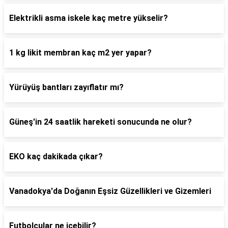
Elektrikli asma iskele kaç metre yükselir?
1 kg likit membran kaç m2 yer yapar?
Yürüyüş bantları zayıflatır mı?
Güneş'in 24 saatlik hareketi sonucunda ne olur?
EKO kaç dakikada çıkar?
Vanadokya'da Doğanın Eşsiz Güzellikleri ve Gizemleri
Futbolcular ne içebilir?