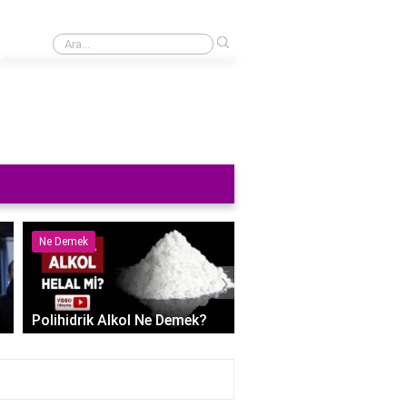
›
57. hükümet başbakanı kim?
Ne Demek
Nedir
›
Polihidrik Alkol Ne Demek?
Kaşıntı Kabarcıklar Ned