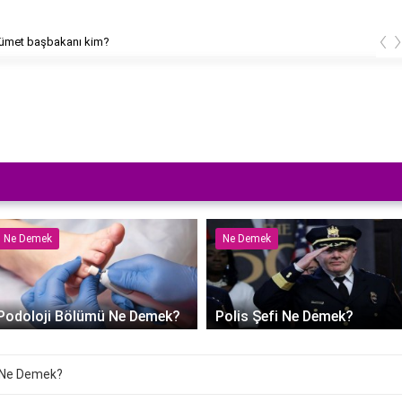
‹
kümet başbakanı kim?
Ne Demek
Ne Demek
Podoloji Bölümü Ne Demek?
Polis Şefi Ne Demek?
ol Ne Demek?