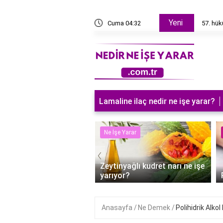
Yeni
akanı kim?
Cuma 04:32
57. hü
Lamaline ilaç nedir ne işe yarar?
 Yarar
Ne İşe Yarar
‹
Zeytinyağlı kudret narı ne işe
fta ilaç ne işe yarar?
yarıyor?
Anasayfa
Ne Demek
Polihidrik Alk