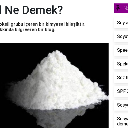
ol Ne Demek?
N
Soy a
oksil grubu içeren bir kimyasal bileşiktir.
kkında bilgi veren bir blog.
Soyu
Spee
Spekü
Söz h
SPF 
Sosya
Sosya
deme