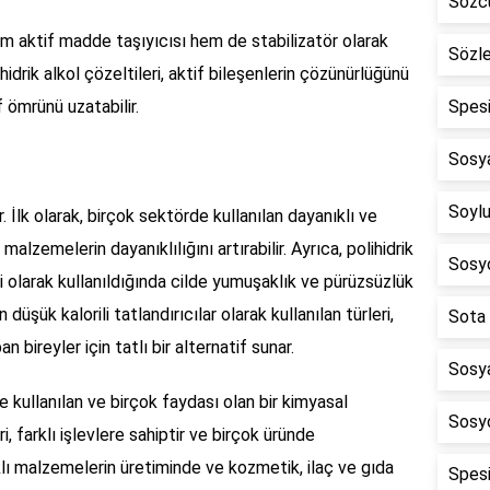
Sözcü
hem aktif madde taşıyıcısı hem de stabilizatör olarak
Sözl
ihidrik alkol çözeltileri, aktif bileşenlerin çözünürlüğünü
f ömrünü uzatabilir.
Spesi
Sosy
Soylu
r. İlk olarak, birçok sektörde kullanılan dayanıklı ve
alzemelerin dayanıklılığını artırabilir. Ayrıca, polihidrik
Sosyo
i olarak kullanıldığında cilde yumuşaklık ve pürüzsüzlük
 düşük kalorili tatlandırıcılar olarak kullanılan türleri,
Sota 
n bireyler için tatlı bir alternatif sunar.
Sosya
de kullanılan ve birçok faydası olan bir kimyasal
Sosyo
eri, farklı işlevlere sahiptir ve birçok üründe
ıklı malzemelerin üretiminde ve kozmetik, ilaç ve gıda
Spesi