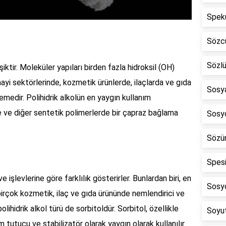
Spekü
Sözc
Sözl
eşiktir. Moleküler yapıları birden fazla hidroksil (OH)
sanayi sektörlerinde, kozmetik ürünlerde, ilaçlarda ve gıda
Sosya
emedir. Polihidrik alkolün en yaygın kullanım
de ve diğer sentetik polimerlerde bir çapraz bağlama
Sosyo
Sözün
Spesi
 ve işlevlerine göre farklılık gösterirler. Bunlardan biri, en
Sosyo
, birçok kozmetik, ilaç ve gıda ürününde nemlendirici ve
 polihidrik alkol türü de sorbitoldür. Sorbitol, özellikle
Soyu
m tutucu ve stabilizatör olarak yaygın olarak kullanılır.