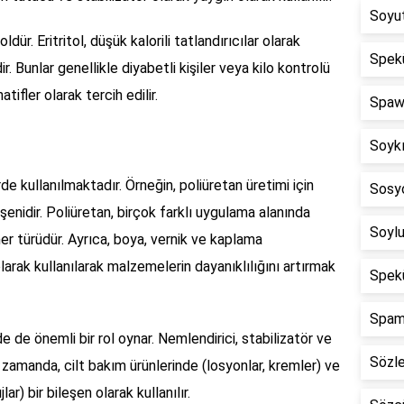
Soyu
toldür. Eritritol, düşük kalorili tatlandırıcılar olarak
Spek
dir. Bunlar genellikle diyabetli kişiler veya kilo kontrolü
atifler olarak tercih edilir.
Spaw
Soyk
rde kullanılmaktadır. Örneğin, poliüretan üretimi için
Sosyo
şenidir. Poliüretan, birçok farklı uygulama alanında
Soyl
mer türüdür. Ayrıca, boya, vernik ve kaplama
olarak kullanılarak malzemelerin dayanıklılığını artırmak
Spekü
Spam
e de önemli bir rol oynar. Nemlendirici, stabilizatör ve
Sözl
ynı zamanda, cilt bakım ürünlerinde (losyonlar, kremler) ve
lar) bir bileşen olarak kullanılır.