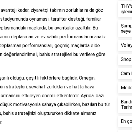
THY'd
vantajı kadar, ziyaretçi takımın zorluklarını da göz
işleni
i stadyumunda oynaması, taraftar desteği, familiar
Şampi
deplasmandaki maçlarda, bu avantajlar azaltılır. Bu
neye 
takımın deplasman ve ev sahibi performanslarını analiz
Vole
 deplasman performansları, geçmiş maçlarda elde
n değerlendirilmeli, bahis stratejileri bu verilere göre
Shop 
Cam B
ılı olduğu, çeşitli faktörlere bağlıdır. Örneğin,
ün stratejileri, seyahat zorlukları ve hatta hava
Moder
formansını etkileyen önemli etkenlerdir. Ayrıca, bazı
Bandı
üşük motivasyonla sahaya çıkabilirken, bazıları bu tür
Tarih
Bu, bahis stratejinizi oluştururken dikkate almanız
En ço
r.