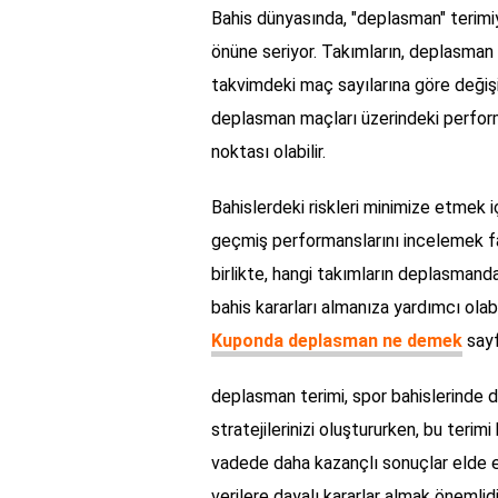
Bahis dünyasında, "deplasman" terimiy
önüne seriyor. Takımların, deplasman 
takvimdeki maç sayılarına göre değişi
deplasman maçları üzerindeki performa
noktası olabilir.
Bahislerdeki riskleri minimize etmek i
geçmiş performanslarını incelemek fayd
birlikte, hangi takımların deplasmanda 
bahis kararları almanıza yardımcı olab
Kuponda deplasman ne demek
sayf
deplasman terimi, spor bahislerinde d
stratejilerinizi oluştururken, bu teri
vadede daha kazançlı sonuçlar elde e
verilere dayalı kararlar almak önemlidi