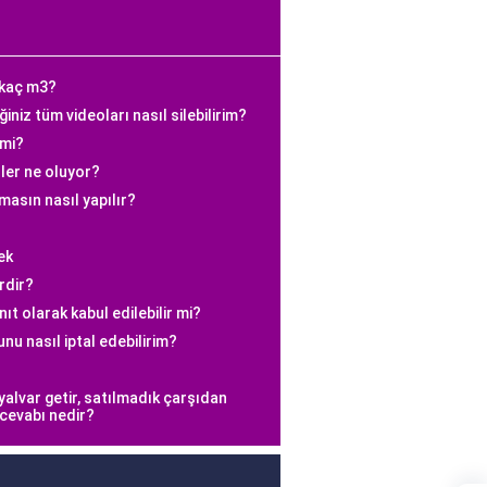
 kaç m3?
iz tüm videoları nasıl silebilirim?
 mi?
ler ne oluyor?
asın nasıl yapılır?
ek
rdir?
ıt olarak kabul edilebilir mi?
nu nasıl iptal edebilirim?
 yalvar getir, satılmadık çarşıdan
 cevabı nedir?