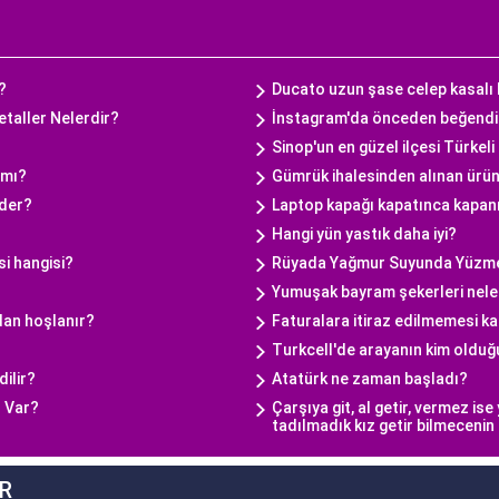
?
Ducato uzun şase celep kasalı
etaller Nelerdir?
İnstagram'da önceden beğendiğin
Sinop'un en güzel ilçesi Türkeli
 mı?
Gümrük ihalesinden alınan ürün
ider?
Laptop kapağı kapatınca kapanm
Hangi yün yastık daha iyi?
si hangisi?
Rüyada Yağmur Suyunda Yüzm
Yumuşak bayram şekerleri nele
dan hoşlanır?
Faturalara itiraz edilmemesi kan
Turkcell'de arayanın kim olduğu
ilir?
Atatürk ne zaman başladı?
r Var?
Çarşıya git, al getir, vermez ise
tadılmadık kız getir bilmecenin
R