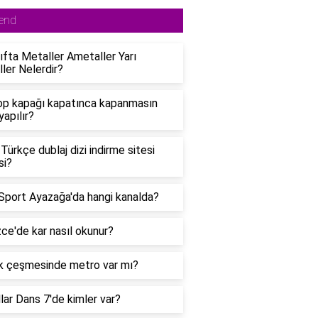
end
nıfta Metaller Ametaller Yarı
ler Nelerdir?
p kapağı kapatınca kapanmasın
yapılır?
i Türkçe dublaj dizi indirme sitesi
si?
Sport Ayazağa'da hangi kanalda?
izce'de kar nasıl okunur?
ık çeşmesinde metro var mı?
lar Dans 7'de kimler var?