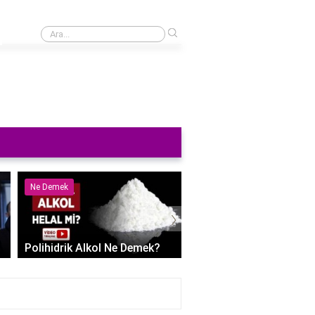
›
8. Sınıfta Metaller Ametaller Yarı Metaller Nelerdir?
Ne Demek
Nedir
›
Polihidrik Alkol Ne Demek?
Kaşıntı Kabarcıklar Ned