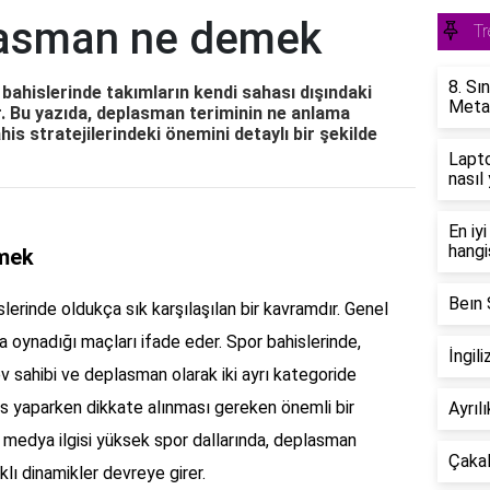
asman ne demek
Tr
8. Sı
ahislerinde takımların kendi sahası dışındaki
Metal
dir. Bu yazıda, deplasman teriminin ne anlama
bahis stratejilerindeki önemini detaylı bir şekilde
Lapto
nasıl 
En iy
hangi
mek
Beın 
erinde oldukça sık karşılaşılan bir kavramdır. Genel
da oynadığı maçları ifade eder. Spor bahislerinde,
İngil
ev sahibi ve deplasman olarak iki ayrı kategoride
his yaparken dikkate alınması gereken önemli bir
Ayrıl
al medya ilgisi yüksek spor dallarında, deplasman
Çakal
klı dinamikler devreye girer.