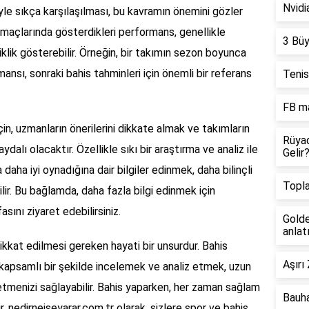
Nvidi
le sıkça karşılaşılması, bu kavramın önemini gözler
maçlarında gösterdikleri performans, genellikle
3 Büy
klik gösterebilir. Örneğin, bir takımın sezon boyunca
nsı, sonraki bahis tahminleri için önemli bir referans
Tenis
FB ma
çin, uzmanların önerilerini dikkate almak ve takımların
Rüya
alı olacaktır. Özellikle sıkı bir araştırma ve analiz ile
Gelir
daha iyi oynadığına dair bilgiler edinmek, daha bilinçli
Topla
ilir. Bu bağlamda, daha fazla bilgi edinmek için
asını ziyaret edebilirsiniz.
Golde
anlat
ikkat edilmesi gereken hayati bir unsurdur. Bahis
Aşırı
mi kapsamlı bir şekilde incelemek ve analiz etmek, uzun
tmenizi sağlayabilir. Bahis yaparken, her zaman sağlam
Bauha
r. nedirneiseyarar.com.tr olarak, sizlere spor ve bahis