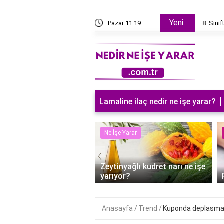
Yeni
 Ametaller Yarı Metaller Nelerdir?
Pazar 11:19
8. Sını
Lamaline ilaç nedir ne işe yarar?
 Yarar
Ne İşe Yarar
‹
Zeytinyağlı kudret narı ne işe
fta ilaç ne işe yarar?
yarıyor?
Anasayfa
Trend
Kuponda deplasma