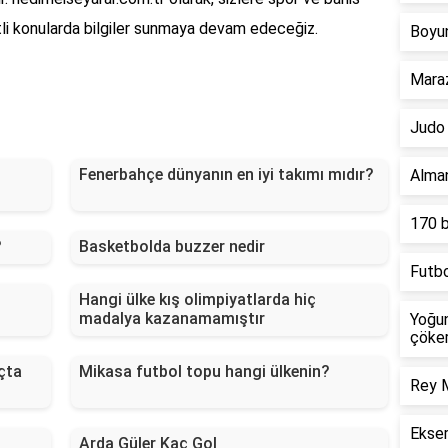
itli konularda bilgiler sunmaya devam edeceğiz.
Boyun
Maraz
Judo 
Fenerbahçe dünyanın en iyi takımı mıdır?
Alman
170 b
?
Basketbolda buzzer nedir
Futbo
Hangi ülke kış olimpiyatlarda hiç
madalya kazanamamıştır
Yoğun
çöke
çta
Mikasa futbol topu hangi ülkenin?
Rey M
Ekser
Arda Güler Kaç Gol