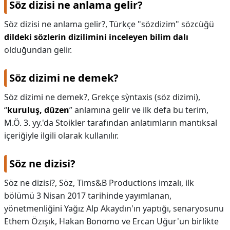
Söz dizisi ne anlama gelir?
Söz dizisi ne anlama gelir?,
Türkçe "sözdizim" sözcüğü
dildeki sözlerin dizilimini inceleyen bilim dalı
olduğundan gelir.
Söz dizimi ne demek?
Söz dizimi ne demek?,
Grekçe sỳntaxis (söz dizimi),
“
kuruluş, düzen
” anlamına gelir ve ilk defa bu terim,
M.Ö. 3. yy.'da Stoikler tarafından anlatımların mantıksal
içeriğiyle ilgili olarak kullanılır.
Söz ne dizisi?
Söz ne dizisi?,
Söz, Tims&B Productions imzalı, ilk
bölümü 3 Nisan 2017 tarihinde yayımlanan,
yönetmenliğini Yağız Alp Akaydın'ın yaptığı, senaryosunu
Ethem Özışık, Hakan Bonomo ve Ercan Uğur'un birlikte