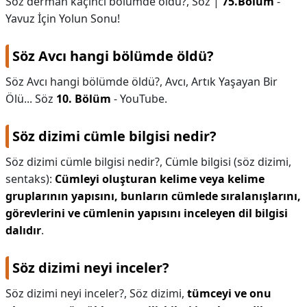
Söz derman kaçıncı bölümde öldü?,
Söz |
75.Bölüm
-
Yavuz İçin Yolun Sonu!
Söz Avcı hangi bölümde öldü?
Söz Avcı hangi bölümde öldü?,
Avcı, Artık Yaşayan Bir
Ölü... Söz
10.
Bölüm
- YouTube.
Söz dizimi cümle bilgisi nedir?
Söz dizimi cümle bilgisi nedir?,
Cümle bilgisi (söz dizimi,
sentaks):
Cümleyi oluşturan kelime veya kelime
gruplarının yapısını, bunların cümlede sıralanışlarını,
görevlerini ve cümlenin yapısını inceleyen dil bilgisi
dalıdır
.
Söz dizimi neyi inceler?
Söz dizimi neyi inceler?,
Söz dizimi,
tümceyi ve onu