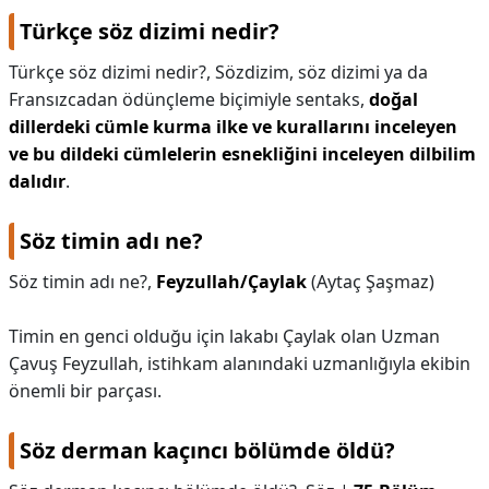
Türkçe söz dizimi nedir?
Türkçe söz dizimi nedir?,
Sözdizim, söz dizimi ya da
Fransızcadan ödünçleme biçimiyle sentaks,
doğal
dillerdeki cümle kurma ilke ve kurallarını inceleyen
ve bu dildeki cümlelerin esnekliğini inceleyen dilbilim
dalıdır
.
Söz timin adı ne?
Söz timin adı ne?,
Feyzullah/Çaylak
(Aytaç Şaşmaz)
Timin en genci olduğu için lakabı Çaylak olan Uzman
Çavuş Feyzullah, istihkam alanındaki uzmanlığıyla ekibin
önemli bir parçası.
Söz derman kaçıncı bölümde öldü?