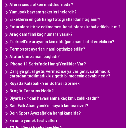
Aferin sinüs etken maddesi nedir?
Yumuşak bayram şekerleri nelerdir?
Erkeklerin en çok hangi fotoğraflardan hoşlanır?
Faturalara itiraz edilmemesi kanıt olarak kabul edilebilir mi?
Araç cam filmi kaç numara yasak?
Turkcell'de arayanın kim olduğunu nasıl iptal edebilirim?
Termostat ayarları nasıl optimize edilir?
Atatürk ne zaman başladı?
iPhone 11 Serisi'nde Hangi Yenilikler Var?
Çarşıya git, al getir, vermez ise yalvar getir, satılmadık
çarşıdan tadılmadık kız getir bilmecenin cevabı nedir?
Rüyada Kalabalık Yer Sofrası Görmek
Broşür Tasarımı Nedir?
Diyarbakır'dan havaalanına kaç km uzaklıktadır?
Sait Faik Abasıyanık'ın hayatı kısaca özet?
Beın Sport Ayazağa'da hangi kanalda?
En ünlü yemek festivalleri