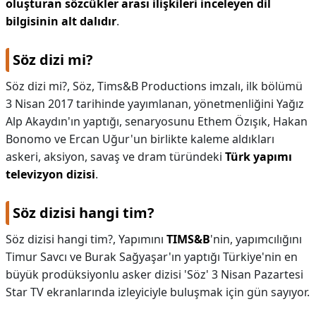
oluşturan sözcükler arası ilişkileri inceleyen dil
bilgisinin alt dalıdır
.
Söz dizi mi?
Söz dizi mi?,
Söz, Tims&B Productions imzalı, ilk bölümü
3 Nisan 2017 tarihinde yayımlanan, yönetmenliğini Yağız
Alp Akaydın'ın yaptığı, senaryosunu Ethem Özışık, Hakan
Bonomo ve Ercan Uğur'un birlikte kaleme aldıkları
askeri, aksiyon, savaş ve dram türündeki
Türk yapımı
televizyon dizisi
.
Söz dizisi hangi tim?
Söz dizisi hangi tim?,
Yapımını
TIMS&B
'nin, yapımcılığını
Timur Savcı ve Burak Sağyaşar'ın yaptığı Türkiye'nin en
büyük prodüksiyonlu asker dizisi 'Söz' 3 Nisan Pazartesi
Star TV ekranlarında izleyiciyle buluşmak için gün sayıyor.