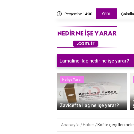
Yeni
erede bulunur?
Perşembe 14:30
Çakallar Dans 7'de k
Lamaline ilaç nedir ne işe yarar?
 Yarar
Ne İşe Yarar
‹
süt sürmek ne işe
?
Zavicefta ilaç ne işe yarar?
Anasayfa
Haber
Köfte çeşitleri nele