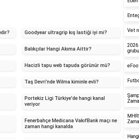
Eden 
Enteg
Vet n
edir?
Goodyear ultragrip kış lastiği iyi mi?
2026 
Balıkçılar Hangi Akıma Aittir?
grubu
Hacizli tapu web tapuda görünür mü?
eFoot
Futbo
Taş Devri'nde Wilma kiminle evli?
Şampi
Portekiz Ligi Türkiye'de hangi kanal
Zaman
veriyor
MHRS 
Fenerbahçe Medicana VakıfBank maçı ne
Zama
zaman hangi kanalda
Hangi