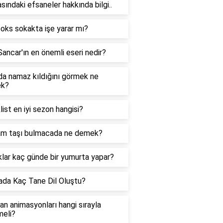
sındaki efsaneler hakkında bilgi..
oks sokakta işe yarar mı?
Sancar'ın en önemli eseri nedir?
a namaz kıldığını görmek ne
k?
list en iyi sezon hangisi?
am taşı bulmacada ne demek?
lar kaç günde bir yumurta yapar?
da Kaç Tane Dil Oluştu?
n animasyonları hangi sırayla
meli?