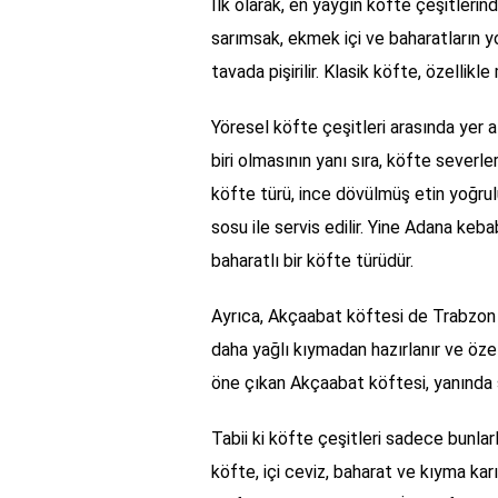
İlk olarak, en yaygın köfte çeşitlerind
sarımsak, ekmek içi ve baharatların y
tavada pişirilir. Klasik köfte, özellikl
Yöresel köfte çeşitleri arasında yer 
biri olmasının yanı sıra, köfte severl
köfte türü, ince dövülmüş etin yoğrul
sosu ile servis edilir. Yine Adana kebab
baharatlı bir köfte türüdür.
Ayrıca, Akçaabat köftesi de Trabzon b
daha yağlı kıymadan hazırlanır ve özell
öne çıkan Akçaabat köftesi, yanında su
Tabii ki köfte çeşitleri sadece bunlarla
köfte, içi ceviz, baharat ve kıyma karı