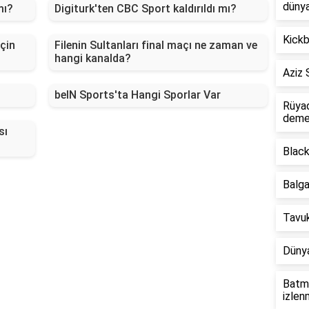
dünya
mı?
Digiturk'ten CBC Sport kaldırıldı mı?
Kickb
çin
Filenin Sultanları final maçı ne zaman ve
hangi kanalda?
Aziz 
beIN Sports'ta Hangi Sporlar Var
Rüyad
deme
sı
Black
Balg
Tavuk
Dünya
Batma
izlen