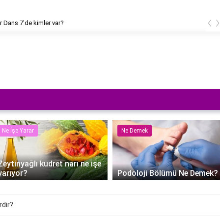
‹
imler var?
Çakallar D
Ne İşe Yarar
Ne Demek
Zeytinyağlı kudret narı ne işe
yarıyor?
Podoloji Bölümü Ne Demek?
rdir?