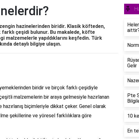
 nelerdir?
H
Helen
zengin hazinelerinden biridir. Klasik köfteden,
aittir
 farklı çeşidi bulunur. Bu makalede, köfte
angi malzemelerle yapıldıklarını keşfedin. Türk
ında detaylı bilgiye ulaşın.
Norma
Rüya
Gelir
Naze
meklerinden biridir ve birçok farklı çeşidiyle
Pte S
çeşitli malzemelerin bir araya gelmesiyle hazırlanan
Bilgil
 hazırlanış biçimleriyle dikkat çeker. Genel olarak
ilme şekillerine ve yöresel farklılıklara göre
10 ke
En te