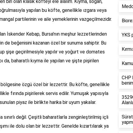
en biri olan klasik köfteyi ele alalım. Kıyma, soğan,
Medce
oğrulmasıyla yapılan bu köfte, genellikle ızgara veya
e mangal partilerinin ve aile yemeklerinin vazgeçilmezidir.
Biore
alan İskender Kebap, Bursa'nın meşhur lezzetlerinden
YKS p
erin de beğenisini kazanan özel bir sunuma sahiptir. Bu
Kırmı
up şişe geçirilmesiyle yapılır ve yoğurt ve domates
ı da, baharatlı kıyma ile yapılan ve şişte pişirilen
Kamu 
CHP h
benim
ölgesine özgü özel bir lezzettir. Bu köfte, genellikle
ikle fırında pişirilerek servis edilir. Yumuşak yapısıyla
35290
nulan piyaz ile birlikte harika bir uyum yakalar.
Alanla
Sürat
 sınırlı değil. Çeşitli baharatlarla zenginleştirilmiş içli
yapm
şımı ile dolu olan bir lezzettir. Genelde kızartılarak ya