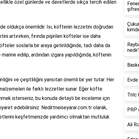
 özellikle özel günlerde ve davetlerde sıkça tercih edilen
Fener
şifres
Çukur
 de oldukça önemlidir. Isı, köftenin lezzetini doğrudan
kimd
tini artırırken, fırında pişirilen köfteler ise daha
Rayba
fteler soslarla bir araya getirildiğinde, tadı daha da
nedir
e marine edilip, ardından ızgara yapıldığında, köftenin
Baske
liğini ve çeşitliliğini yansıtan önemli bir yer tutar. Her
Evde 
 malzemeleri ile farklı lezzetler sunar. Eğer köfte
Trilc
inmek isterseniz, bu konuda detaylı bir inceleme için
iyaret edebilirsiniz. Nedirtneiseyarar.com.tr olarak,
PRP m
zetlerini keşfetmenizde yardımcı olmaktan mutluluk
Ali R