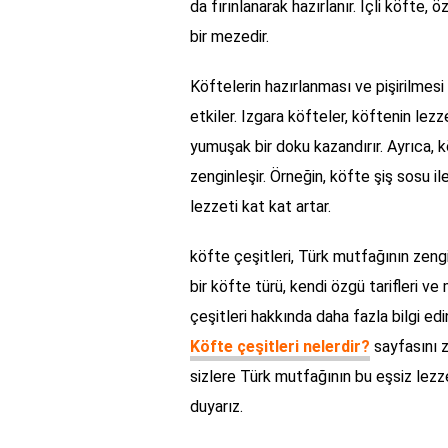
da fırınlanarak hazırlanır. İçli köfte,
bir mezedir.
Köftelerin hazırlanması ve pişirilmesi
etkiler. Izgara köfteler, köftenin lezze
yumuşak bir doku kazandırır. Ayrıca, kö
zenginleşir. Örneğin, köfte şiş sosu il
lezzeti kat kat artar.
köfte çeşitleri, Türk mutfağının zengin
bir köfte türü, kendi özgü tarifleri ve
çeşitleri hakkında daha fazla bilgi ed
Köfte çeşitleri nelerdir?
sayfasını z
sizlere Türk mutfağının bu eşsiz lez
duyarız.