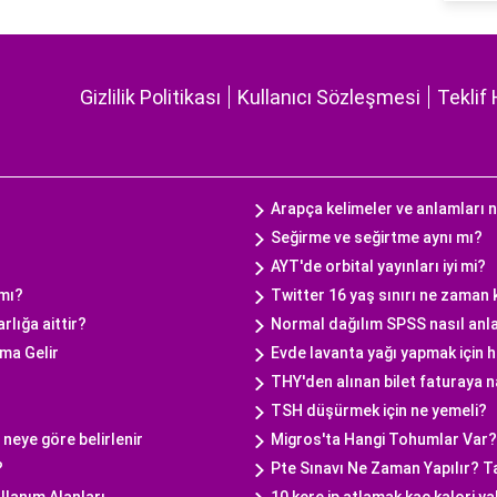
Gizlilik Politikası
Kullanıcı Sözleşmesi
Teklif 
Arapça kelimeler ve anlamları 
Seğirme ve seğirtme aynı mı?
AYT'de orbital yayınları iyi mi?
 mı?
Twitter 16 yaş sınırı ne zaman
rlığa aittir?
Normal dağılım SPSS nasıl anla
ma Gelir
Evde lavanta yağı yapmak için ha
THY'den alınan bilet faturaya na
TSH düşürmek için ne yemeli?
neye göre belirlenir
Migros'ta Hangi Tohumlar Var?
?
Pte Sınavı Ne Zaman Yapılır? Tar