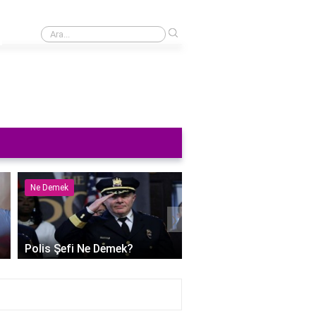
›
ans 7'de kimler var?
Ne Demek
Ne Demek
›
Polis Şefi Ne Demek?
Polihidrik Alkol Ne De